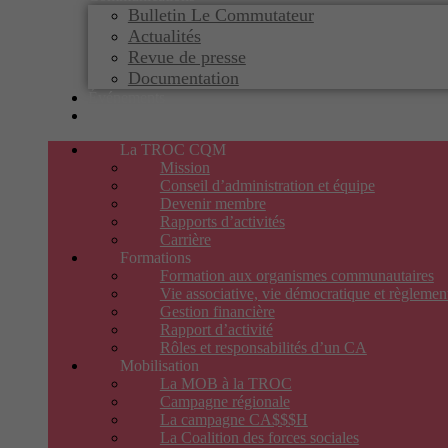
Bulletin Le Commutateur
Actualités
Revue de presse
Documentation
Événements
Nous joindre
La TROC CQM
Mission
Conseil d’administration et équipe
Devenir membre
Rapports d’activités
Carrière
Formations
Formation aux organismes communautaires
Vie associative, vie démocratique et règleme
Gestion financière
Rapport d’activité
Rôles et responsabilités d’un CA
Mobilisation
La MOB à la TROC
Campagne régionale
La campagne CA$$$H
La Coalition des forces sociales