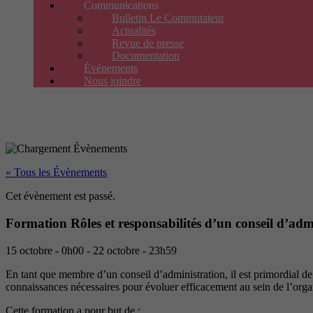
Communications
Bulletin Le Commutateur
Actualités
Revue de presse
Documentation
Événements
Nous joindre
« Tous les Évènements
Cet évènement est passé.
Formation Rôles et responsabilités d’un conseil d’adm
15 octobre
-
0h00
-
22 octobre
-
23h59
En tant que membre d’un conseil d’administration, il est primordial de
connaissances nécessaires pour évoluer efficacement au sein de l’org
Cette formation a pour but de :