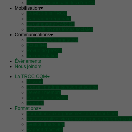
Rôles et responsabilités d’un CA
Mobilisation
La MOB à la TROC
Campagne régionale
La campagne CA$$$H
La Coalition des forces sociales
Communications
Bulletin Le Commutateur
Actualités
Revue de presse
Documentation
Événements
Nous joindre
La TROC CQM
Mission
Conseil d’administration et équipe
Devenir membre
Rapports d’activités
Carrière
Formations
Formation aux organismes communautaires
Vie associative, vie démocratique et règlements g
Gestion financière
Rapport d’activité