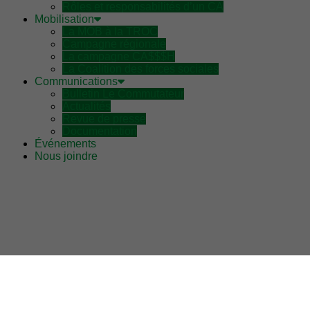
Rôles et responsabilités d’un CA
Mobilisation
La MOB à la TROC
Campagne régionale
La campagne CA$$$H
La Coalition des forces sociales
Communications
Bulletin Le Commutateur
Actualités
Revue de presse
Documentation
Événements
Nous joindre