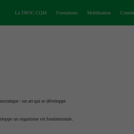
La TROC CQM
Formations
Mobilisation
Commu
mocratique : un art qui se développe
éveloppe un organisme est fondamentale.