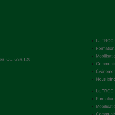
La TROC
Formation
Mobilisati
ières, QC, G9A 1R8
Communic
Événemen
Nous join
La TROC
Formation
Mobilisati
Communic