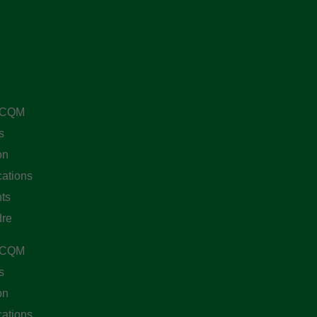
 CQM
s
on
ations
ts
dre
 CQM
s
on
ations