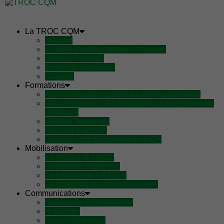
La TROC CQM
Mission
Conseil d’administration et équipe
Devenir membre
Rapports d’activités
Carrière
Formations
Formation aux organismes communautaires
Vie associative, vie démocratique et règlements
généraux
Gestion financière
Rapport d’activité
Rôles et responsabilités d’un CA
Mobilisation
La MOB à la TROC
Campagne régionale
La campagne CA$$$H
La Coalition des forces sociales
Communications
Bulletin Le Commutateur
Actualités
Revue de presse