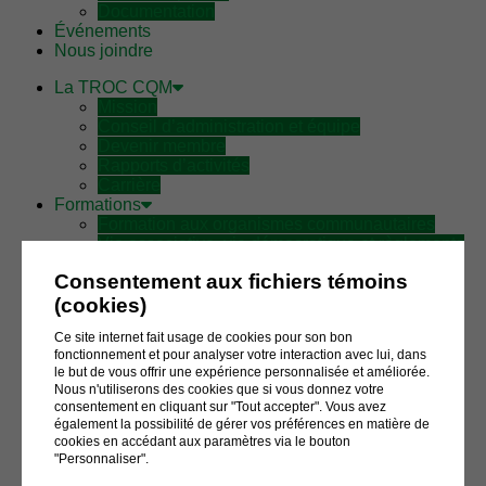
Documentation
Événements
Nous joindre
La TROC CQM
Mission
Conseil d’administration et équipe
Devenir membre
Rapports d’activités
Carrière
Formations
Formation aux organismes communautaires
Vie associative, vie démocratique et règlements
généraux
Consentement aux fichiers témoins
Gestion financière
Rapport d’activité
(cookies)
Rôles et responsabilités d’un CA
Ce site internet fait usage de cookies pour son bon
Mobilisation
fonctionnement et pour analyser votre interaction avec lui, dans
La MOB à la TROC
le but de vous offrir une expérience personnalisée et améliorée.
Campagne régionale
Nous n'utiliserons des cookies que si vous donnez votre
La campagne CA$$$H
consentement en cliquant sur "Tout accepter". Vous avez
La Coalition des forces sociales
également la possibilité de gérer vos préférences en matière de
Communications
cookies en accédant aux paramètres via le bouton
Bulletin Le Commutateur
"Personnaliser".
Actualités